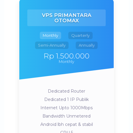
VPS PRIMANTARA
OTOMAX
Monthly
Quarterly
Semi-Annually
Annually
Rp 1.500.000
Monthly
Dedicated Router
Dedicated 1 IP Publik
Internet Upto 1000Mbps
Bandwidth Unmetered
Android lbh cepat & stabil
CPU 5