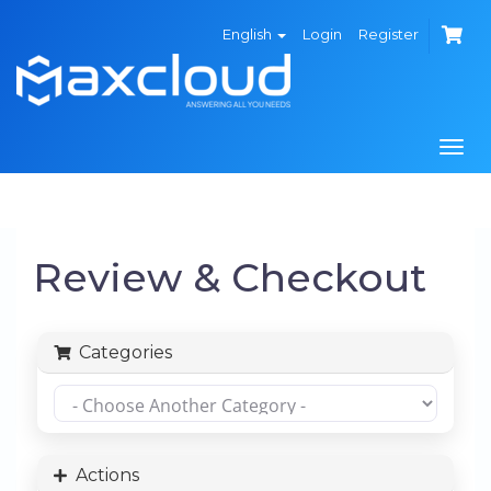
English
Login
Register
Togg
navi
Review & Checkout
Categories
Actions