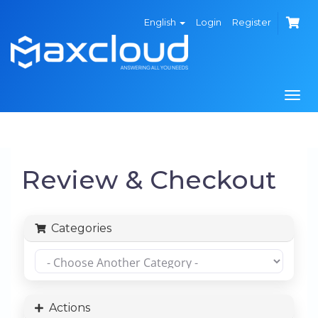
English
Login
Register
Togg
navi
Review & Checkout
Categories
Actions