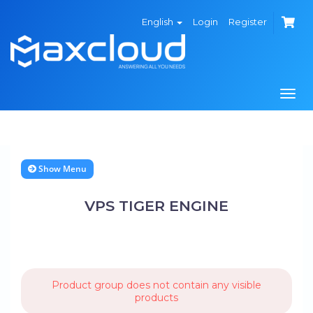
English
Login
Register
Togg
navi
Show Menu
VPS TIGER ENGINE
Product group does not contain any visible
products