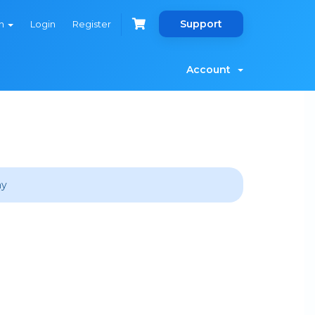
Support
sh
Login
Register
Account
ay