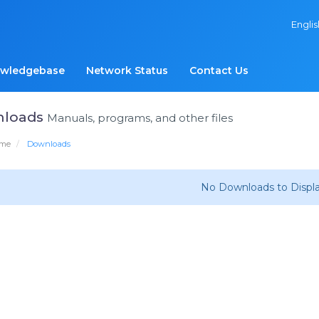
Engli
wledgebase
Network Status
Contact Us
loads
Manuals, programs, and other files
ome
Downloads
No Downloads to Displ