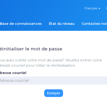
Français
Base de connaissances
État du réseau
Contactez-no
éinitialiser le mot de passe
us avez oublié votre mot de passe? Veuillez entrer votre
resse courriel pour initier la réinitialisation.
resse courriel
Envoyer