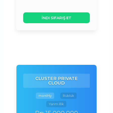
İNDI SIFARIŞ ET
CLUSTER PRIVATE
CLOUD
monthly
Rüblük
Yarım illik