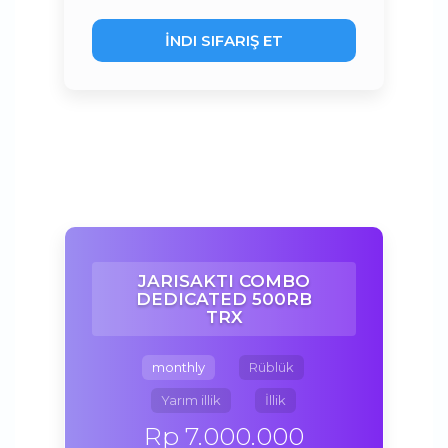
İNDI SIFARIŞ ET
JARISAKTI COMBO
DEDICATED 500RB
TRX
monthly
Rüblük
Yarım illik
İllik
Rp 7.000.000