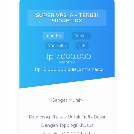
SUPER VPS_A - TERUJI
500RB TRX
monthly
Rüblük
Yarım illik
İllik
Rp 7.000.000
Monthly
Rp 10.000.000 quraşdırma haqqı
-Sangat Murah-
Dirancang Khusus Untuk Trafix Besar
Dengan Topologi Khusus
Telah Diuji 500.000 trx/day