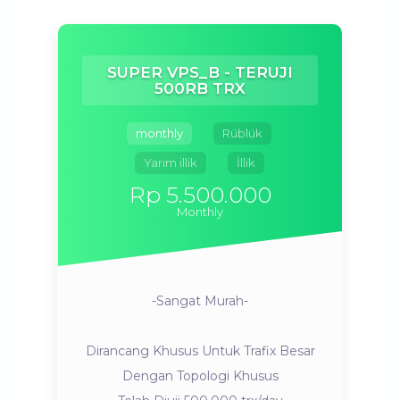
SUPER VPS_B - TERUJI
500RB TRX
monthly
Rüblük
Yarım illik
İllik
Rp 5.500.000
Monthly
-Sangat Murah-
Dirancang Khusus Untuk Trafix Besar
Dengan Topologi Khusus