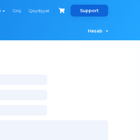
Support
i
Giriş
Qeydiyyat
Hesab