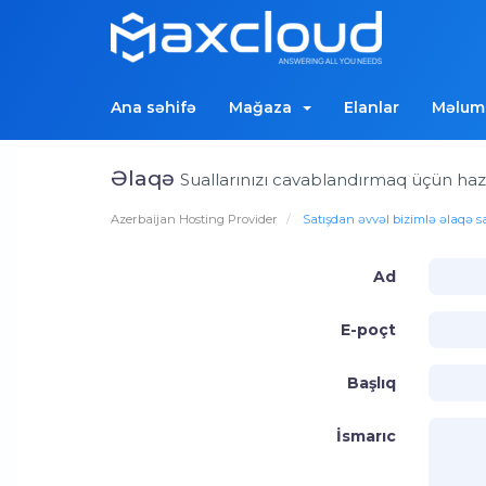
Ana səhifə
Mağaza
Elanlar
Məluma
Əlaqə
Suallarınızı cavablandırmaq üçün hazı
Azerbaijan Hosting Provider
Satışdan əvvəl bizimlə əlaqə s
Ad
E-poçt
Başlıq
İsmarıc