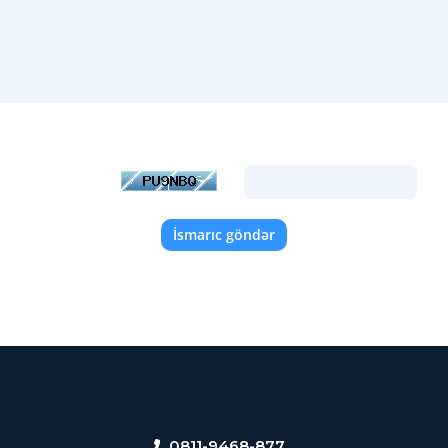
Zəhmət olmasa aşağıda göstərilən rəsmdəki kodu xanaya daxil edin.
İsmarıc göndər
0811-9468-877