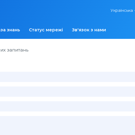
Українська
за знань
Статус мережі
Зв'язок з нами
ших запитань