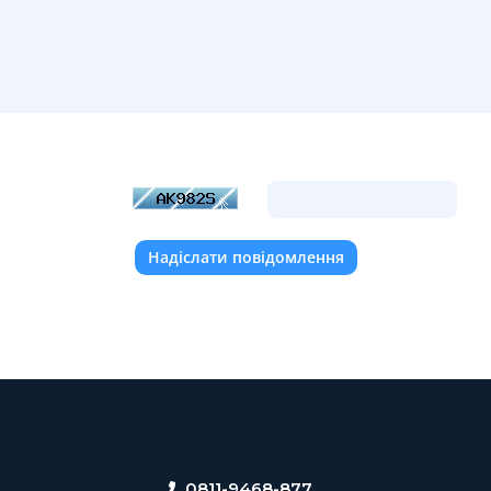
ведіть символи з картинки для запобігання автоматичних відправо
Надіслати повідомлення
0811-9468-877