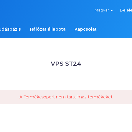
Magyar
Bejel
udásbázis
Hálózat állapota
Kapcsolat
VPS ST24
A Termékcsoport nem tartalmaz termékeket