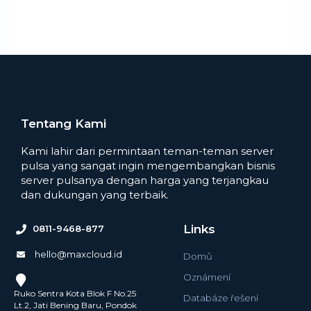
Tentang Kami
Kami lahir dari permintaan teman-teman server
pulsa yang sangat ingin mengembangkan bisnis
server pulsanya dengan harga yang terjangkau
dan dukungan yang terbaik.
Links
0811-9468-877
hello@maxcloud.id
Domů
Oznámení
Ruko Sentra Kota Blok F No.25
Databáze řešení
Lt.2, Jati Bening Baru, Pondok