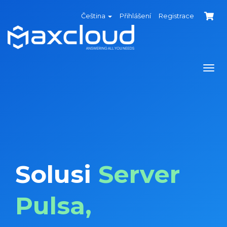
Čeština
Přihlášení
Registrace
Přep
navi
Solusi
Server
Pulsa,