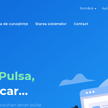
Română
Aut
ca de cunoștințe
Starea sistemelor
Contact
Pulsa,
ar...
utuhan server pulsa