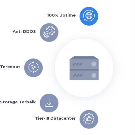
100% Uptime
Anti DDOS
 Tercepat
Storage Terbaik
Tier-III Datacenter