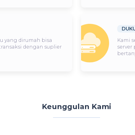
DUKU
u yang dirumah bisa
Kami s
transaksi dengan suplier
server
bertan
Keunggulan Kami