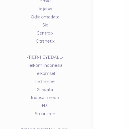
Bdxid
Iix-jabar
Odix-omadata
Six
Centroix
Citranetix
-TIER-1 EYEBALL-
Telkom indonesia
Telkomsel
Indihome
Xl axiata
Indosat oredo
H3i
Smartfren