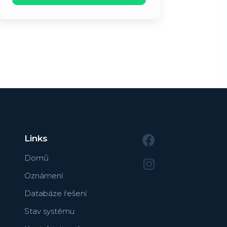
Links
Domů
Oznámení
Databáze řešení
Stav systému