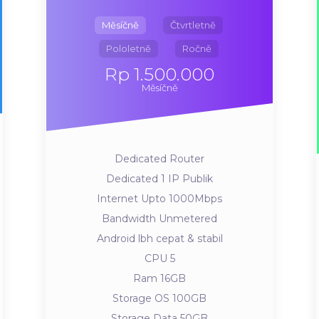
Měsíčně
Čtvrtletně
Pololetně
Ročně
Rp 1.500.000
Měsíčně
Dedicated Router
Dedicated 1 IP Publik
Internet Upto 1000Mbps
Bandwidth Unmetered
Android lbh cepat & stabil
CPU 5
Ram 16GB
Storage OS 100GB
Storage Data 50GB