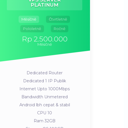
PLATINUM
Měsíčně
Čtvrtletně
Pololetně
Ročně
Rp 2.500.000
Měsíčně
Dedicated Router
Dedicated 1 IP Publik
Internet Upto 1000Mbps
Bandwidth Unmetered
Android lbh cepat & stabil
CPU 10
Ram 32GB