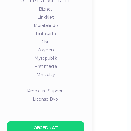
-OTHER EYEBALL RITEL-
Biznet
LinkNet
Moratelindo
Lintasarta
Cbn
Oxygen
Myrepublik
First media
Mnc play
-Premium Support-
-License Byol-
OBJEDNAT