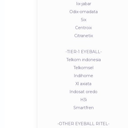
Iix-jabar
Odix-omadata
Six
Centroix
Citranetix
-TIER-1 EYEBALL-
Telkom indonesia
Telkomsel
Indihome
Xl axiata
Indosat oredo
H3i
Smartfren
-OTHER EYEBALL RITEL-