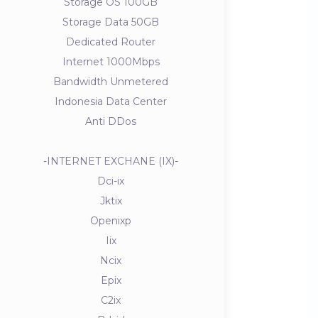
Storage OS 100GB
Storage Data 50GB
Dedicated Router
Internet 1000Mbps
Bandwidth Unmetered
Indonesia Data Center
Anti DDos
-INTERNET EXCHANE (IX)-
Dci-ix
Jktix
Openixp
Iix
Ncix
Epix
C2ix