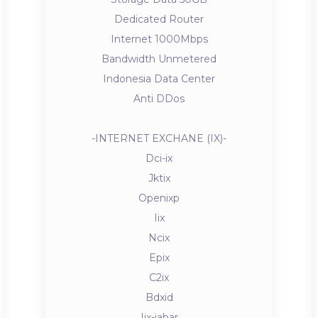
Dedicated Router
Internet 1000Mbps
Bandwidth Unmetered
Indonesia Data Center
Anti DDos
-INTERNET EXCHANE (IX)-
Dci-ix
Jktix
Openixp
Iix
Ncix
Epix
C2ix
Bdxid
Iix-jabar