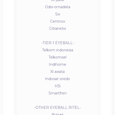
Odix-omadata
Six
Centroix
Citranetix
-TIER-1 EYEBALL-
Telkom indonesia
Telkomsel
Indihome
Xl axiata
Indosat oredo
H3i
Smartfren
-OTHER EYEBALL RITEL-
Biznet