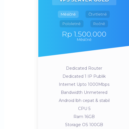
Měsíčně
Čtvrtletně
Pololetně
Ročně
Rp 1.500.000
Měsíčně
Dedicated Router
Dedicated 1 IP Publik
Internet Upto 1000Mbps
Bandwidth Unmetered
Android lbh cepat & stabil
CPU 5
Ram 16GB
Storage OS 100GB