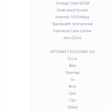
Storage Data 50GB
Dedicated Router
Internet 1000Mbps
Bandwidth Unmetered
Indonesia Data Center
Anti DDos
-INTERNET EXCHANE (IX)-
Dci-ix
Jktix
Openixp
Iix
Ncix
Epix
C2ix
Bdxid