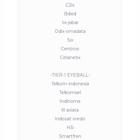
C2ix
Bdxid
Iix-jabar
Odix-omadata
Six
Centroix
Citranetix
-TIER-1 EYEBALL-
Telkom indonesia
Telkomsel
Indihome
Xl axiata
Indosat oredo
H3i
Smartfren