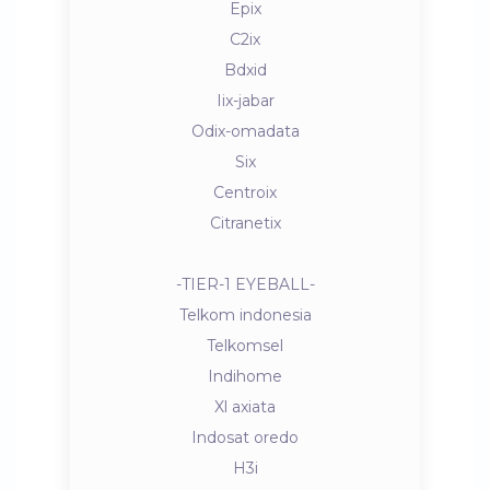
Epix
C2ix
Bdxid
Iix-jabar
Odix-omadata
Six
Centroix
Citranetix
-TIER-1 EYEBALL-
Telkom indonesia
Telkomsel
Indihome
Xl axiata
Indosat oredo
H3i