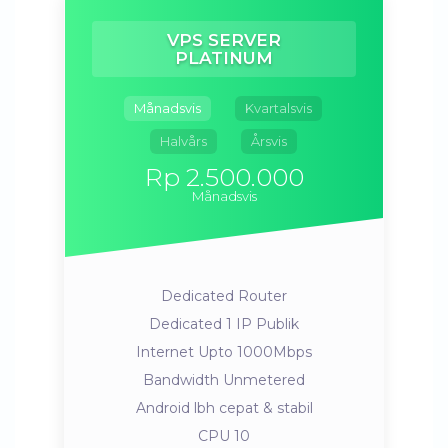
VPS SERVER
PLATINUM
Månadsvis
Kvartalsvis
Halvårs
Årsvis
Rp 2.500.000
Månadsvis
Dedicated Router
Dedicated 1 IP Publik
Internet Upto 1000Mbps
Bandwidth Unmetered
Android lbh cepat & stabil
CPU 10