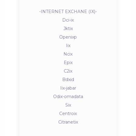
-INTERNET EXCHANE (IX)-
Dci-ix
Jktix
Openixp
Iix
Ncix
Epix
C2ix
Bdxid
Iix-jabar
Odix-omadata
Six
Centroix
Citranetix