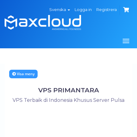
Svenska
Logga in
Registrera
Växl
navi
Visa meny
VPS PRIMANTARA
VPS Terbaik di Indonesia Khusus Server Pulsa