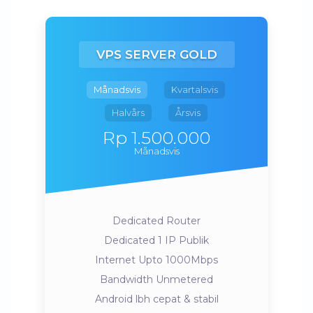
VPS SERVER GOLD
Månadsvis
Kvartalsvis
Halvårs
Årsvis
Rp 1.500.000
Månadsvis
Dedicated Router
Dedicated 1 IP Publik
Internet Upto 1000Mbps
Bandwidth Unmetered
Android lbh cepat & stabil