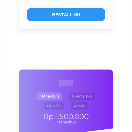
BESTÄLL NU
Månadsvis
Kvartalsvis
Halvårs
Årsvis
Rp 1.500.000
Månadsvis